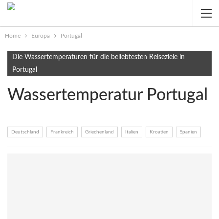
Home
Europa
Portugal
Die Wassertemperaturen für die beliebtesten Reiseziele in
Portugal
Wassertemperatur Portugal
Deutschland
Frankreich
Griechenland
Italien
Kroatien
Spanien