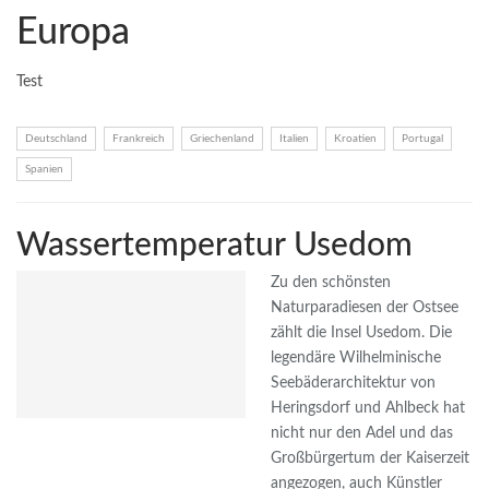
Europa
Test
Deutschland
Frankreich
Griechenland
Italien
Kroatien
Portugal
Spanien
Wassertemperatur Usedom
Zu den schönsten
Naturparadiesen der Ostsee
zählt die Insel Usedom. Die
legendäre Wilhelminische
Seebäderarchitektur von
Heringsdorf und Ahlbeck hat
nicht nur den Adel und das
Großbürgertum der Kaiserzeit
angezogen, auch Künstler