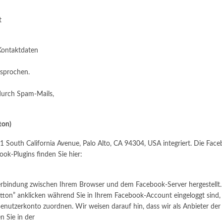
t
Kontaktdaten
rsprochen.
durch Spam-Mails,
ton)
01 South California Avenue, Palo Alto, CA 94304, USA integriert. Die Fa
ook-Plugins finden Sie hier:
erbindung zwischen Ihrem Browser und dem Facebook-Server hergestellt. F
ton” anklicken während Sie in Ihrem Facebook-Account eingeloggt sind, k
nutzerkonto zuordnen. Wir weisen darauf hin, dass wir als Anbieter der 
 Sie in der