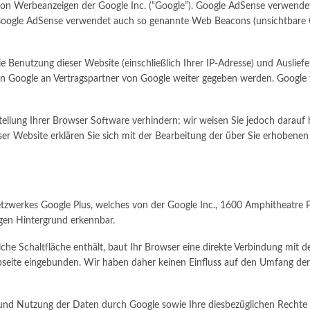
n Werbeanzeigen der Google Inc. (“Google”). Google AdSense verwendet 
 Google AdSense verwendet auch so genannte Web Beacons (unsichtbare 
 Benutzung dieser Website (einschließlich Ihrer IP-Adresse) und Auslie
n Google an Vertragspartner von Google weiter gegeben werden. Google w
ellung Ihrer Browser Software verhindern; wir weisen Sie jedoch darauf h
ser Website erklären Sie sich mit der Bearbeitung der über Sie erhoben
Netzwerkes Google Plus, welches von der Google Inc., 1600 Amphitheatre
igen Hintergrund erkennbar.
lche Schaltfläche enthält, baut Ihr Browser eine direkte Verbindung mit 
bseite eingebunden. Wir haben daher keinen Einfluss auf den Umfang der
d Nutzung der Daten durch Google sowie Ihre diesbezüglichen Rechte u