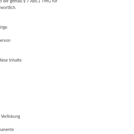
nd wir gemäß § 7 Abs.1 TMG für
wortlich.
rige
iervon
ese Inhalte
 Verlinkung
rmanente