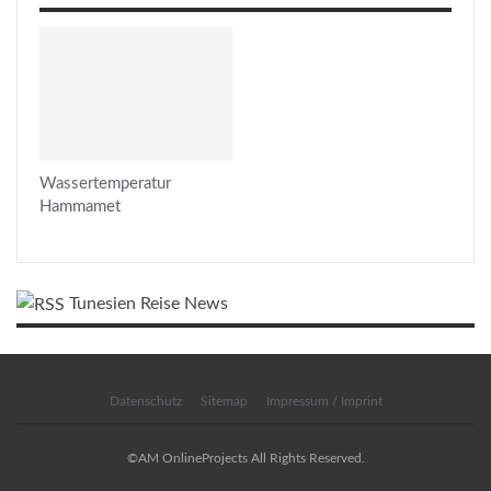
Wassertemperatur
Hammamet
Tunesien Reise News
Datenschutz
Sitemap
Impressum / Imprint
©AM OnlineProjects All Rights Reserved.