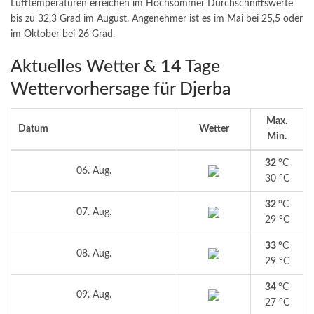
Lufttemperaturen erreichen im Hochsommer Durchschnittswerte
bis zu 32,3 Grad im August. Angenehmer ist es im Mai bei 25,5 oder
im Oktober bei 26 Grad.
Aktuelles Wetter & 14 Tage
Wettervorhersage für Djerba
Max.
Datum
Wetter
Min.
32
°C
06. Aug.
30 °C
32
°C
07. Aug.
29 °C
33
°C
08. Aug.
29 °C
34
°C
09. Aug.
27 °C