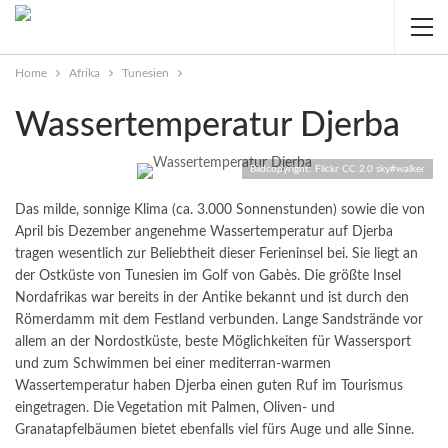
Home
Afrika
Tunesien
Wassertemperatur Djerba
Bildcopyright: Flickr CC 2.0 sky#walker
Das milde, sonnige Klima (ca. 3.000 Sonnenstunden) sowie die von
April bis Dezember angenehme Wassertemperatur auf Djerba
tragen wesentlich zur Beliebtheit dieser Ferieninsel bei. Sie liegt an
der Ostküste von Tunesien im Golf von Gabès. Die größte Insel
Nordafrikas war bereits in der Antike bekannt und ist durch den
Römerdamm mit dem Festland verbunden.
Lange Sandstrände vor
allem an der Nordostküste, beste Möglichkeiten für Wassersport
und zum Schwimmen bei einer mediterran-warmen
Wassertemperatur haben Djerba einen guten Ruf im Tourismus
eingetragen. Die Vegetation mit Palmen, Oliven- und
Granatapfelbäumen bietet ebenfalls viel fürs Auge und alle Sinne.