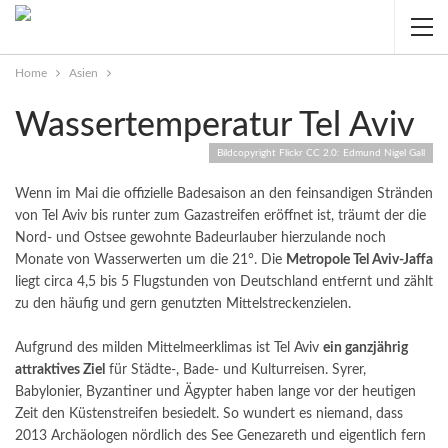
Home
Asien
Wassertemperatur Tel Aviv
Bildcopyright Flickr CC 2.0: Edmund Nigel Gall
Wenn im Mai die offizielle Badesaison an den feinsandigen Stränden
von Tel Aviv bis runter zum Gazastreifen eröffnet ist, träumt der die
Nord- und Ostsee gewohnte Badeurlauber hierzulande noch
Monate von Wasserwerten um die 21°. Die
Metropole Tel Aviv-Jaffa
liegt circa 4,5 bis 5 Flugstunden von Deutschland entfernt und zählt
zu den häufig und gern genutzten Mittelstreckenzielen.
Aufgrund des milden Mittelmeerklimas ist Tel Aviv
ein ganzjährig
attraktives Ziel
für Städte-, Bade- und Kulturreisen. Syrer,
Babylonier, Byzantiner und Ägypter haben lange vor der heutigen
Zeit den Küstenstreifen besiedelt. So wundert es niemand, dass
2013 Archäologen nördlich des See Genezareth und eigentlich fern