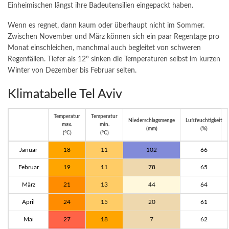
Einheimischen längst ihre Badeutensilien eingepackt haben.
Wenn es regnet, dann kaum oder überhaupt nicht im Sommer.
Zwischen November und März können sich ein paar Regentage pro
Monat einschleichen, manchmal auch begleitet von schweren
Regenfällen. Tiefer als 12° sinken die Temperaturen selbst im kurzen
Winter von Dezember bis Februar selten.
Klimatabelle Tel Aviv
Temperatur
Temperatur
Niederschlagsmenge
Luftfeuchtigkeit
max.
min.
(mm)
(%)
(°C)
(°C)
Januar
18
11
102
66
Februar
19
11
78
65
März
21
13
44
64
April
24
15
20
61
Mai
27
18
7
62