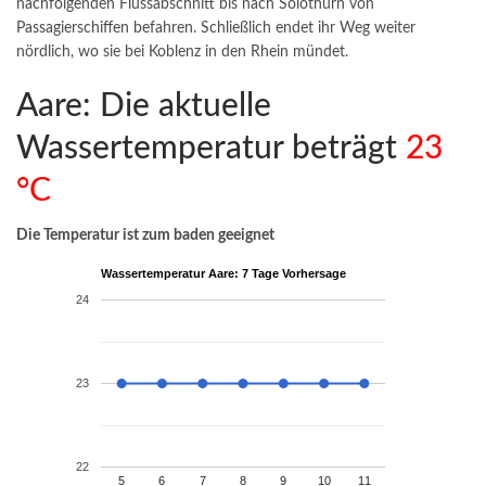
nachfolgenden Flussabschnitt bis nach Solothurn von
Passagierschiffen befahren. Schließlich endet ihr Weg weiter
nördlich, wo sie bei Koblenz in den Rhein mündet.
Aare: Die aktuelle
Wassertemperatur beträgt
23
°C
Die Temperatur ist zum baden geeignet
Wassertemperatur Aare: 7 Tage Vorhersage
24
23
22
5
6
7
8
9
10
11