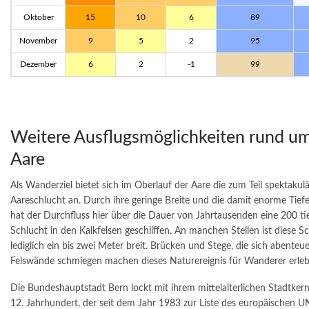
Oktober
15
10
6
89
November
9
5
2
95
Dezember
6
2
-1
99
Weitere Ausflugsmöglichkeiten rund um
Aare
Als Wanderziel bietet sich im Oberlauf der Aare die zum Teil spektakul
Aareschlucht an. Durch ihre geringe Breite und die damit enorme Tief
hat der Durchfluss hier über die Dauer von Jahrtausenden eine 200 ti
Schlucht in den Kalkfelsen geschliffen. An manchen Stellen ist diese S
lediglich ein bis zwei Meter breit. Brücken und Stege, die sich abenteue
Felswände schmiegen machen dieses Naturereignis für Wanderer erleb
Die Bundeshauptstadt Bern lockt mit ihrem mittelalterlichen Stadtker
12. Jahrhundert, der seit dem Jahr 1983 zur Liste des europäischen