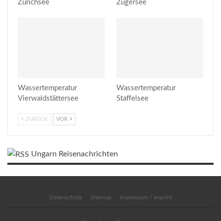
Zürichsee
Zugersee
Wassertemperatur
Wassertemperatur
Vierwaldstättersee
Staffelsee
ZURÜCK
VOR
Ungarn Reisenachrichten
Datenschutz
Sitemap
Impressum / Imprint