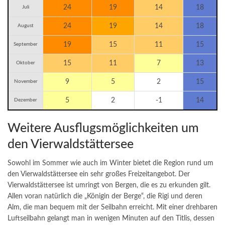
24
19
14
18
Juli
24
19
14
18
August
19
15
11
15
September
15
11
7
13
Oktober
9
5
2
15
November
5
2
-1
14
Dezember
Weitere Ausflugsmöglichkeiten um
den Vierwaldstättersee
Sowohl im Sommer wie auch im Winter bietet die Region rund um
den Vierwaldstättersee ein sehr großes Freizeitangebot. Der
Vierwaldstättersee ist umringt von Bergen, die es zu erkunden gilt.
Allen voran natürlich die „Königin der Berge“, die Rigi und deren
Alm, die man bequem mit der Seilbahn erreicht. Mit einer drehbaren
Luftseilbahn gelangt man in wenigen Minuten auf den Titlis, dessen