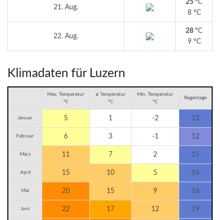
25
°C
21. Aug.
8 °C
28
°C
22. Aug.
9 °C
Klimadaten für Luzern
Max. Temperatur
ø Temperatur
Min. Temperatur
Regentage
°C
°C
°C
5
1
-2
13
Januar
6
3
-1
12
Februar
11
7
2
15
März
15
10
5
16
April
20
15
9
16
Mai
22
17
12
19
Juni