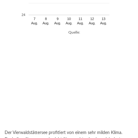
24
7
8
9
10
11
12
13
Aug.
Aug.
Aug.
Aug.
Aug.
Aug.
Aug.
Quelle:
Der Vierwaldstättersee profitiert von einem sehr milden Klima.