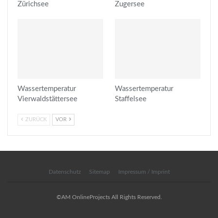
Zürichsee
Zugersee
Wassertemperatur
Wassertemperatur
Vierwaldstättersee
Staffelsee
ZURÜCK
VOR
Datenschutz
Sitemap
Impressum / Imprint
©AM OnlineProjects All Rights Reserved.