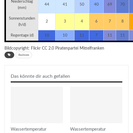
Niederschlag
44
41
50
40
69
70
(mm)
Sonnenstunden
2
3
4
6
7
8
(h/d)
Regentage (d)
10
10
11
7
11
11
Bildcopyright: Flickr CC 2.0
Piratenpartei Mittelfranken
Badesee
Das könnte dir auch gefallen
Wassertemperatur
Wassertemperatur