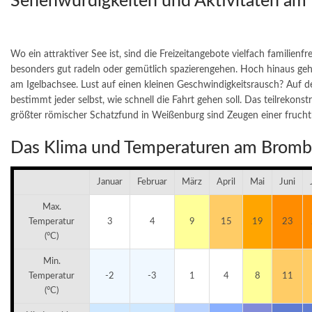
Sehenwürdigkeiten und Aktivitäten a
Wo ein attraktiver See ist, sind die Freizeitangebote vielfach familienf
besonders gut radeln oder gemütlich spazierengehen. Hoch hinaus ge
am Igelbachsee. Lust auf einen kleinen Geschwindigkeitsrausch? Auf 
bestimmt jeder selbst, wie schnell die Fahrt gehen soll. Das teilrekons
größter römischer Schatzfund in Weißenburg sind Zeugen einer frucht
Das Klima und Temperaturen am Brom
Januar
Februar
März
April
Mai
Juni
Max.
Temperatur
3
4
9
15
19
23
(°C)
Min.
Temperatur
-2
-3
1
4
8
11
(°C)