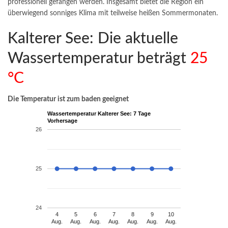
professionell gefangen werden. Insgesamt bietet die Region ein
überwiegend sonniges Klima mit teilweise heißen Sommermonaten.
Kalterer See: Die aktuelle
Wassertemperatur beträgt
25
°C
Die Temperatur ist zum baden geeignet
Wassertemperatur Kalterer See: 7 Tage
Vorhersage
26
25
24
4
5
6
7
8
9
10
Aug.
Aug.
Aug.
Aug.
Aug.
Aug.
Aug.