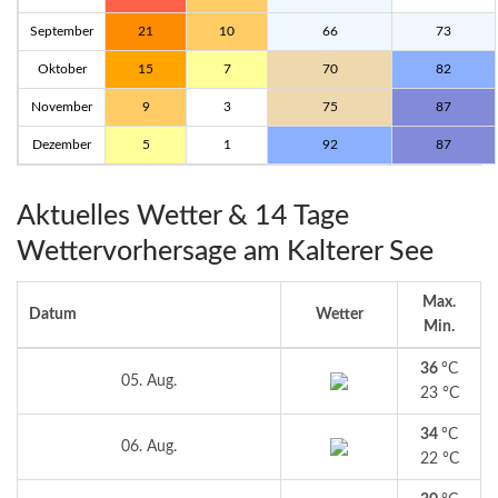
September
21
10
66
73
Oktober
15
7
70
82
November
9
3
75
87
Dezember
5
1
92
87
Aktuelles Wetter & 14 Tage
Wettervorhersage am Kalterer See
Max.
Datum
Wetter
Min.
36
°C
05. Aug.
23 °C
34
°C
06. Aug.
22 °C