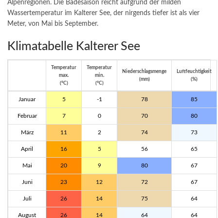
Alpenregionen. Die Badesaison reicht aufgrund der milden
Wassertemperatur im Kalterer See, der nirgends tiefer ist als vier
Meter, von Mai bis September.
Klimatabelle Kalterer See
Temperatur
Temperatur
Niederschlagsmenge
Luftfeuchtigkeit
max.
min.
(mm)
(%)
(°C)
(°C)
Januar
5
-1
78
85
Februar
7
0
70
80
März
11
2
74
73
April
16
5
56
65
Mai
20
9
80
67
Juni
23
12
72
67
Juli
26
14
75
64
August
26
14
64
64