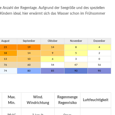
e Anzahl der Regentage. Aufgrund der Seegröße und des speziellen
t Kindern ideal, hier erwärmt sich das Wasser schon im Frühsommer
August
September
Oktober
November
Dezember
23
19
14
8
4
18
14
9
5
2
13
10
6
3
0
76
60
54
47
56
74
80
85
90
90
Max.
Wind.
Regenmenge
Luftfeuchtigkeit
Min.
Windrichtung
Regenrisiko