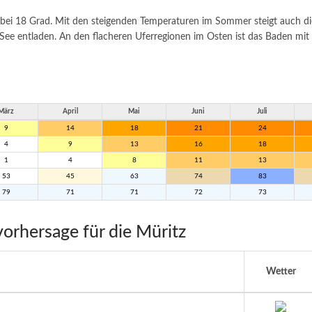
 bei 18 Grad. Mit den steigenden Temperaturen im Sommer steigt auch di
m See entladen. An den flacheren Uferregionen im Osten ist das Baden mi
März
April
Mai
Juni
Juli
9
14
18
21
24
4
9
13
16
18
1
4
8
11
13
53
45
63
74
83
79
71
71
72
73
orhersage für die Müritz
Wetter