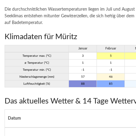
Die durchschnittlichen Wassertemperaturen liegen im Juli und August
Seeklimas entstehen mitunter Gewitterzellen, die sich heftig über de
auf Badetemperatur.
Klimadaten für Müritz
Januar
Februar
Temperatur max. (°C)
3
5
ø Temperatur (°C)
1
1
Temperatur min. (°C)
-1
-1
Niederschlagsmenge (mm)
57
46
Luftfeuchtigkeit (%)
88
85
Das aktuelles Wetter & 14 Tage Wetterv
Datum