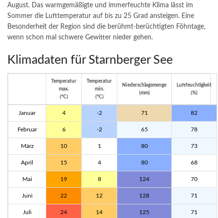
August. Das warmgemäßigte und immerfeuchte Klima lässt im
Sommer die Lufttemperatur auf bis zu 25 Grad ansteigen. Eine
Besonderheit der Region sind die berühmt-berüchtigten Föhntage,
wenn schon mal schwere Gewitter nieder gehen.
Klimadaten für Starnberger See
Temperatur
Temperatur
Niederschlagsmenge
Luftfeuchtigkeit
max.
min.
(mm)
(%)
(°C)
(°C)
Januar
4
-2
71
82
Februar
6
-2
65
78
März
10
1
80
73
April
15
4
80
68
Mai
19
8
124
70
Juni
22
12
128
71
Juli
24
14
125
71