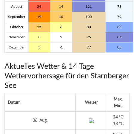
August
24
14
121
73
September
19
10
100
79
Oktober
15
6
80
83
November
8
2
75
85
Dezember
5
-1
77
85
Aktuelles Wetter & 14 Tage
Wettervorhersage für den Starnberger
See
Max.
Datum
Wetter
Min.
24
°C
06. Aug.
18 °C