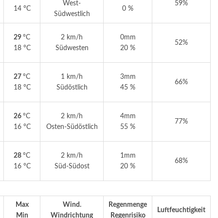
West-
59%
14 °C
0 %
Südwestlich
29
°C
2 km/h
0mm
52%
18 °C
Südwesten
20 %
27
°C
1 km/h
3mm
66%
18 °C
Südöstlich
45 %
26
°C
2 km/h
4mm
77%
16 °C
Osten-Südöstlich
55 %
28
°C
2 km/h
1mm
68%
16 °C
Süd-Südost
20 %
Max
Wind.
Regenmenge
Luftfeuchtigkeit
Min
Windrichtung
Regenrisiko