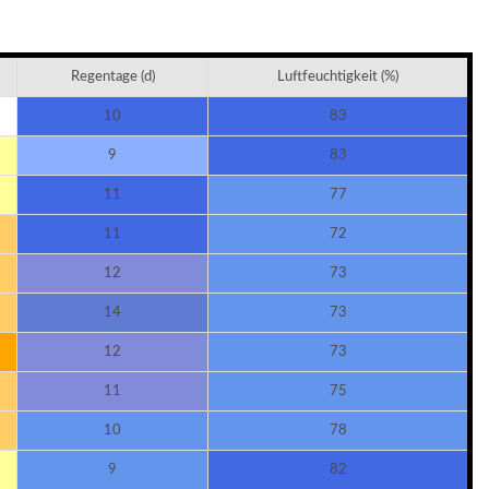
Regentage (d)
Luftfeuchtigkeit (%)
10
83
9
83
11
77
11
72
12
73
14
73
12
73
11
75
10
78
9
82