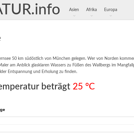
Asien
Afrika
Europa
e
egernsee 50 km südöstlich von München gelegen. Wer von Norden kommend 
Maler am Anblick glasklaren Wassers zu Füßen des Wallbergs im Mangfallge
lder Entspannung und Erholung zu finden.
temperatur beträgt
25 °C
age