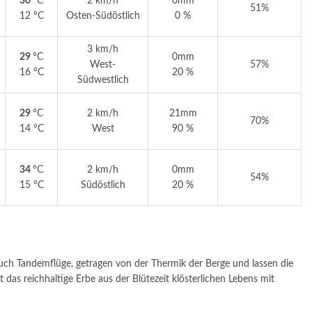
30
°C
2 km/h
0mm
51%
12 °C
Osten-Südöstlich
0 %
3 km/h
29
°C
0mm
West-
57%
16 °C
20 %
Südwestlich
29
°C
2 km/h
21mm
70%
14 °C
West
90 %
34
°C
2 km/h
0mm
54%
15 °C
Südöstlich
20 %
 auch Tandemflüge, getragen von der Thermik der Berge und lassen die
das reichhaltige Erbe aus der Blütezeit klösterlichen Lebens mit