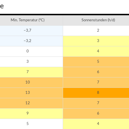
ee
Min. Temperatur (°C)
Sonnenstunden (h/d)
−3,7
2
−3,2
3
0
4
3
5
7
6
10
7
13
8
12
7
9
6
5
4