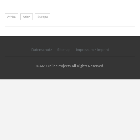
Afrika
Asien
Europa
Datenschutz
Sitemap
Impressum / Imprint
©AM OnlineProjects All Rights Reserved.