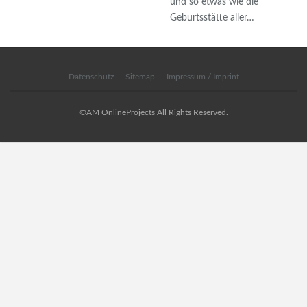
und so etwas wie die
Geburtsstätte aller…
Datenschutz
Sitemap
Impressum / Imprint
©AM OnlineProjects All Rights Reserved.