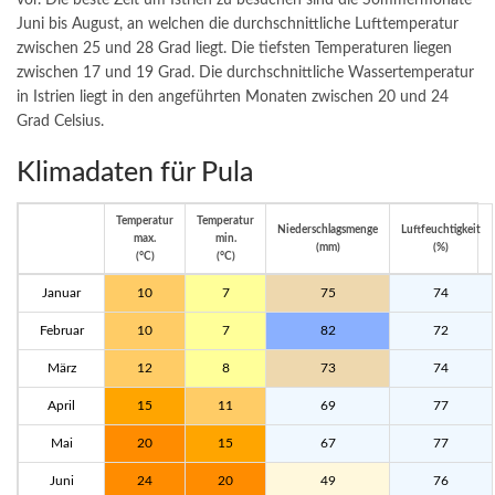
vor. Die beste Zeit um Istrien zu besuchen sind die Sommermonate
Juni bis August, an welchen die durchschnittliche Lufttemperatur
zwischen 25 und 28 Grad liegt. Die tiefsten Temperaturen liegen
zwischen 17 und 19 Grad. Die durchschnittliche Wassertemperatur
in Istrien liegt in den angeführten Monaten zwischen 20 und 24
Grad Celsius.
Klimadaten für Pula
Temperatur
Temperatur
Niederschlagsmenge
Luftfeuchtigkeit
max.
min.
(mm)
(%)
(°C)
(°C)
Januar
10
7
75
74
Februar
10
7
82
72
März
12
8
73
74
April
15
11
69
77
Mai
20
15
67
77
Juni
24
20
49
76