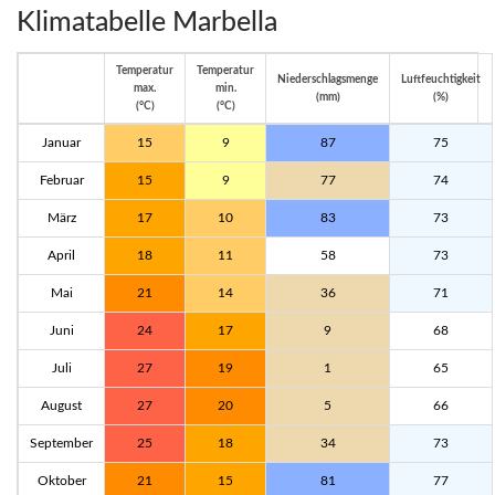
Klimatabelle Marbella
Temperatur
Temperatur
Niederschlagsmenge
Luftfeuchtigkeit
max.
min.
(mm)
(%)
(°C)
(°C)
Januar
15
9
87
75
Februar
15
9
77
74
März
17
10
83
73
April
18
11
58
73
Mai
21
14
36
71
Juni
24
17
9
68
Juli
27
19
1
65
August
27
20
5
66
September
25
18
34
73
Oktober
21
15
81
77