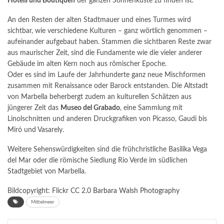
Hotels und Boutiquen
der ganzen Sonnenküste zu finden ist.
An den Resten der alten Stadtmauer und eines Turmes wird
sichtbar, wie verschiedene Kulturen – ganz wörtlich genommen –
aufeinander aufgebaut haben. Stammen die sichtbaren Reste zwar
aus maurischer Zeit, sind die Fundamente wie die vieler anderer
Gebäude im alten Kern noch aus römischer Epoche.
Oder es sind im Laufe der Jahrhunderte ganz neue Mischformen
zusammen mit Renaissance oder Barock entstanden. Die Altstadt
von Marbella beherbergt zudem an kulturellen Schätzen aus
jüngerer Zeit das
Museo del Grabado
, eine Sammlung mit
Linolschnitten und anderen Druckgrafiken von Picasso, Gaudi bis
Miró und Vasarely.
Weitere Sehenswürdigkeiten sind die frühchristliche Basilika Vega
del Mar oder die römische Siedlung Rio Verde im südlichen
Stadtgebiet von Marbella.
Bildcopyright: Flickr CC 2.0
Barbara Walsh Photography
Mittelmeer