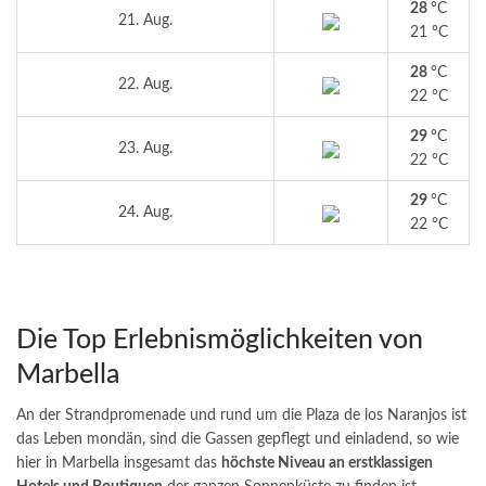
28
°C
21. Aug.
21 °C
28
°C
22. Aug.
22 °C
29
°C
23. Aug.
22 °C
29
°C
24. Aug.
22 °C
Die Top Erlebnismöglichkeiten von
Marbella
An der Strandpromenade und rund um die Plaza de los Naranjos ist
das Leben mondän, sind die Gassen gepflegt und einladend, so wie
hier in Marbella insgesamt das
höchste Niveau an erstklassigen