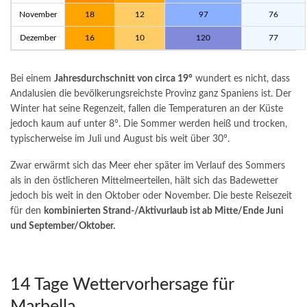
November
18
12
97
76
Dezember
16
10
120
77
Bei einem
Jahresdurchschnitt von circa 19°
wundert es nicht, dass
Andalusien die bevölkerungsreichste Provinz ganz Spaniens ist. Der
Winter hat seine Regenzeit, fallen die Temperaturen an der Küste
jedoch kaum auf unter 8°. Die Sommer werden heiß und trocken,
typischerweise im Juli und August bis weit über 30°.
Zwar erwärmt sich das Meer eher später im Verlauf des Sommers
als in den östlicheren Mittelmeerteilen, hält sich das Badewetter
jedoch bis weit in den Oktober oder November. Die beste Reisezeit
für den
kombinierten Strand-/Aktivurlaub ist ab Mitte/Ende Juni
und September/Oktober
.
14 Tage Wettervorhersage für
Marbella