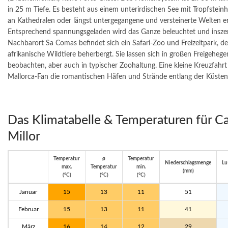
in 25 m Tiefe. Es besteht aus einem unterirdischen See mit Tropfsteinh
an Kathedralen oder längst untergegangene und versteinerte Welten er
Entsprechend spannungsgeladen wird das Ganze beleuchtet und inszen
Nachbarort Sa Comas befindet sich ein Safari-Zoo und Freizeitpark, de
afrikanische Wildtiere beherbergt. Sie lassen sich in großen Freigehege
beobachten, aber auch in typischer Zoohaltung. Eine kleine Kreuzfahrt
Mallorca-Fan die romantischen Häfen und Strände entlang der Küsten
Das Klimatabelle & Temperaturen für Ca
Millor
Temperatur
ø
Temperatur
Niederschlagsmenge
Lu
max.
Temperatur
min.
(mm)
(°C)
(°C)
(°C)
Januar
15
13
11
51
Februar
15
13
11
41
März
16
14
12
29