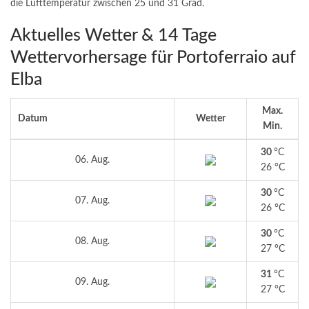
die Lufttemperatur zwischen 25 und 31 Grad.
Aktuelles Wetter & 14 Tage
Wettervorhersage für Portoferraio auf
Elba
Max.
Datum
Wetter
Min.
30
°C
06. Aug.
26 °C
30
°C
07. Aug.
26 °C
30
°C
08. Aug.
27 °C
31
°C
09. Aug.
27 °C